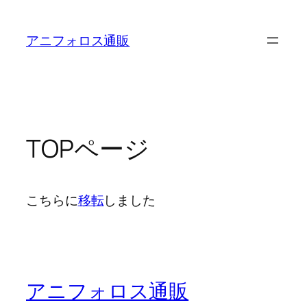
内
容
アニフォロス通販
を
ス
キ
ッ
プ
TOPページ
こちらに
移転
しました
アニフォロス通販